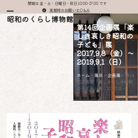
Skip
開館は 金・土・日曜日・祝日 10:00-17:00 です
to
来館時のお願いとQ＆A
Open
Close
昭和のくらし博物館
content
第14回企画展「楽
mobile
mobile
しき哀しき昭和の
menu
menu
子ども」展
2017.9.8（金）～
2019.9.1（日）
ホーム
»
展示
»
企画展
»
第14
回企画展「楽しき哀しき昭和
の子ども」展 2017.9.…