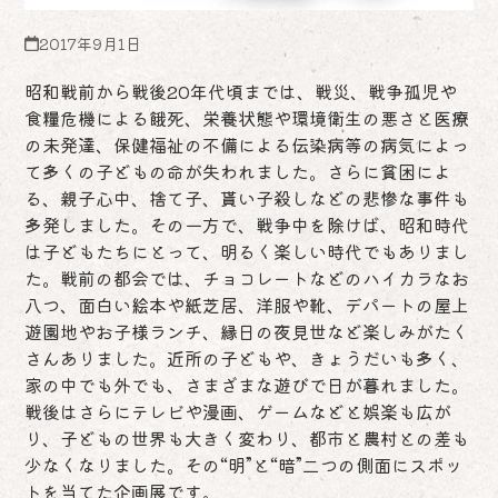
2017年9月1日
昭和戦前から戦後20年代頃までは、戦災、戦争孤児や
食糧危機による餓死、栄養状態や環境衛生の悪さと医療
の未発達、保健福祉の不備による伝染病等の病気によっ
て多くの子どもの命が失われました。さらに貧困によ
る、親子心中、捨て子、貰い子殺しなどの悲惨な事件も
多発しました。その一方で、戦争中を除けば、昭和時代
は子どもたちにとって、明るく楽しい時代でもありまし
た。戦前の都会では、チョコレートなどのハイカラなお
八つ、面白い絵本や紙芝居、洋服や靴、デパートの屋上
遊園地やお子様ランチ、縁日の夜見世など楽しみがたく
さんありました。近所の子どもや、きょうだいも多く、
家の中でも外でも、さまざまな遊びで日が暮れました。
戦後はさらにテレビや漫画、ゲームなどと娯楽も広が
り、子どもの世界も大きく変わり、都市と農村との差も
少なくなりました。その“明”と“暗”二つの側面にスポッ
トを当てた企画展です。