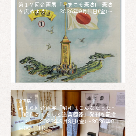
第１７回企画展「いまこそ憲法! 憲法
を広めよう!!」 2026年9月11日(金)～
企画展
第１６回企画展「昭和はこんなだった～
『昭和のくらしと道具図鑑』発刊を記念
して」 2022年9月9日(金)～2026年8
月30日(日)