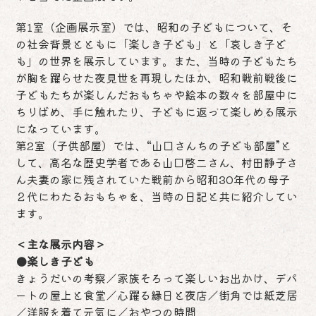
第1室（企画展示室）では、昭和の子どもについて、そ
の社会背景とともに「楽しき子ども」と「哀しき子ど
も」の世界を展示しています。また、当時の子どもたち
が胸を躍らせた夜見世を再現したほか、昭和戦前戦後に
子どもたちが楽しんだおもちゃや絵本の数々を部屋中に
ちりばめ、手に触れたり、子どもに返って楽しめる展示
になっています。
第2室（子供部屋）では、“山口さんちの子ども部屋”と
して、高名な歴史学者である山口啓二さん、村田静子さ
ん夫妻の家に残されていた戦前から昭和30年代の母子
２代にわたるおもちゃを、当時の日記と共に紹介してい
ます。
＜主な展示内容＞
●楽しき子ども
きょうだいの考察／家族そろって楽しいお出かけ、デパ
ートの屋上と食堂／心躍る縁日と夜店／街角では紙芝居
／洋服を着て元気に／おやつの時間