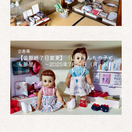
トピック
,
企画展
「山口さんちの子ども部屋」7月21日ま
企画展
で／「本でたどる昭和のくらし博物館」
【会期終了日変更】「山口さんちの子ど
7月27日まで
も部屋」 ～2025年7月21日（月・祝）