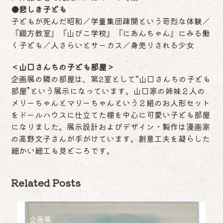
●悲しき子ども
子どもが死んだ昭和／学童集団疎開という苛烈な体験／
『綴方教室』『山びこ学校』『にあんちゃん』にみる働
く子ども／人さらいとサーカス／身売りされる少女
＜山口さんちの子ども部屋＞
企画展の隣の部屋は、第2室として“山口さんちの子ども
部屋”という展示になっています。山口家の姉妹２人の
メリーちゃんとマリーちゃんという２組のお人形セット
をドールハウスに仕立てた棚を中心に可愛い子ども部屋
になりました。展示設計およびデザイン・製作は漫画家
の高野文子さんが手がけています。創意工夫を凝らした
細かい細工も見どころです。
Related Posts
企画展