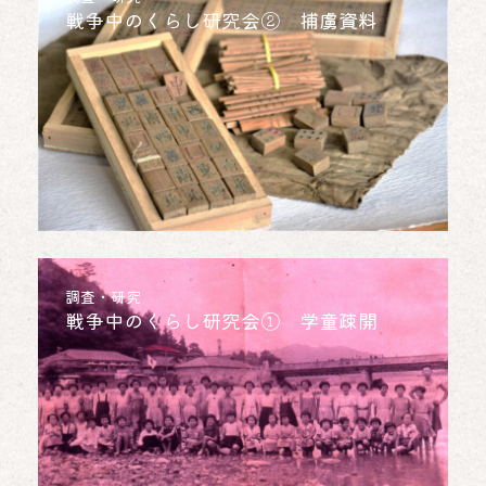
戦争中のくらし研究会② 捕虜資料
調査・研究
戦争中のくらし研究会① 学童疎開