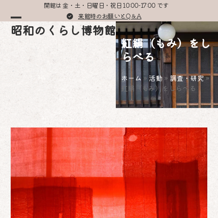
Skip
開館は 金・土・日曜日・祝日 10:00-17:00 です
to
来館時のお願いとQ＆A
Open
Close
昭和のくらし博物館
content
紅絹（もみ）をし
mobile
mobile
らべる
menu
menu
ホーム
»
活動
»
調査・研究
»
紅絹（もみ）をしらべる