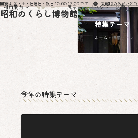
Skip
開館は 金・土・日曜日・祝日 10:00-17:00 です
来館時のお願いとQ
利用案内
特集テーマ
展示
イベント
活動
to
昭和のくらし博物館
content
特集テーマ
ホーム
»
特集テーマ
今年の特集テーマ