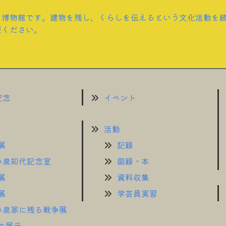
の博物館です。建物を残し、くらしを伝えるという文化活動を
援ください。
記念
イベント
活動
展
記録
小泉知代記念室
図録・本
展
資料収集
展
学芸員実習
小泉家に残る戦争展
の展示