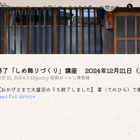
＆A
当館について
お知らせ・みんなの声
お問合せ
くらしの学校
終了「しめ飾りづくり」講座 2024年12月21日（土）10
2月 21, 2024 3:13pm
by
昭和のくらし博物館
【おかげさまで大盛況のうち終了しました】 掌（てのひら）で
ead Full Article