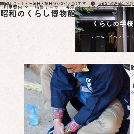
Skip
開館は 金・土・日曜日・祝日 10:00-17:00 です
来館時のお願いとQ
利用案内
特集テーマ
展示
イベント
活動
to
昭和のくらし博物館
content
くらしの学校
ホーム
»
イベント
»
1
R