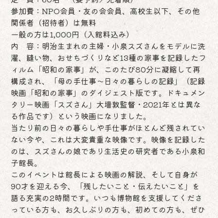
参加費：NPO会員・友の会会員、高校生以下、その他
関係者（招待者）は無料
一般の方は1,000円（入館料込み）
内 容：明治生まれの主婦・小泉スズさんをモデルに洗
濯、縫い物、おせちづくりなど13種の家事を記録したフ
ィルム「昭和の家事」が、このたび80分に凝縮して再
構成され、「母の手仕事～日々の暮らしの記録」（記録
映画「昭和の家事」のダイジェスト版です。ドキュメン
タリー映画「スズさん」大墻敦監督・2021年とは異な
る作品です）という映画になりました。
当たり前の日々の暮らしや手仕事がほとんど残されてい
ない今や、これは大変貴重な映像です。映像を記録した
のは、スズさんの娘であり生活史の研究者である小泉和
子館長。
このイベントは館長による映画の解説、そして自身が
90才を迎える今、「残したいこと・伝えたいこと」を
語る充実の2時間です。いつも博物館を支援してくださ
っている方も、お久しぶりの方も、初めての方も、ぜひ