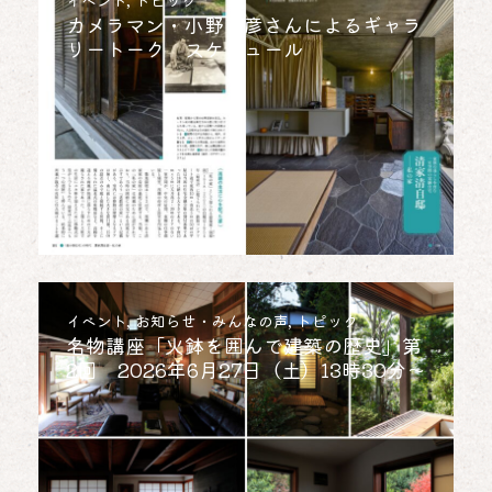
イベント
,
トピック
カメラマン・小野吉彦さんによるギャラ
リートーク スケジュール
イベント
,
お知らせ・みんなの声
,
トピック
名物講座「火鉢を囲んで建築の歴史」第
2回 2026年6月27日（土）13時30分～