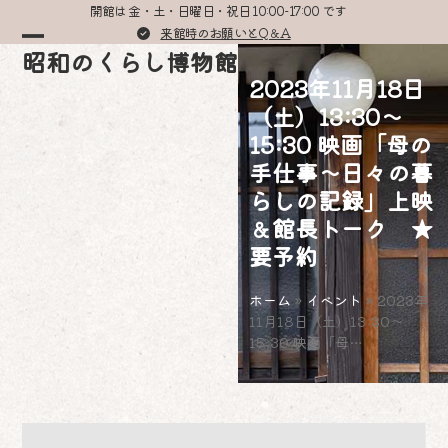
Skip
開館は 金・土・日曜日・祝日 10:00-17:00 です
to
来館時のお願いとQ＆A
Open
Close
昭和のくらし博物館
content
2023年11月18日
mobile
mobile
（土）13:30～
menu
menu
15:30 映画「母の
手仕事～日々の暮
らしの記録」上映
＆館長トーク ★
要予約
ホーム
»
イベント
»
2023年
11月18日（土）13:30～
15:30 映画「母…