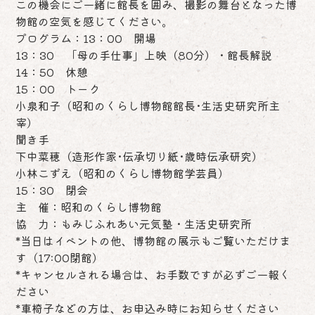
この機会にご一緒に館長を囲み、撮影の舞台となった博
物館の空気を感じてください。
プログラム：13：00 開場
13：30 「母の手仕事」上映（80分）・館長解説
14：50 休憩
15：00 トーク
小泉和子（昭和のくらし博物館館長･生活史研究所主
宰）
聞き手
下中菜穂（造形作家･伝承切り紙･歳時伝承研究）
小林こずえ（昭和のくらし博物館学芸員）
15：30 閉会
主 催：昭和のくらし博物館
協 力：もみじふれあい元気塾・生活史研究所
*当日はイベントの他、博物館の展示もご覧いただけま
す（17:00閉館）
*キャンセルされる場合は、お手数ですが必ずご一報く
ださい
*車椅子などの方は、お申込み時にお知らせください