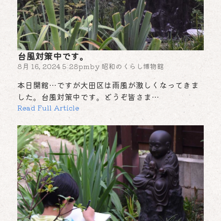
台風対策中です。
8月 16, 2024 5:28pm
by
昭和のくらし博物館
本日開館…ですが大田区は雨風が激しくなってきま
した。台風対策中です。どうぞ皆さま…
Read Full Article