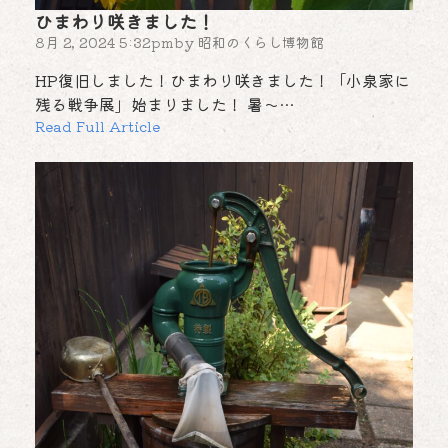
ひまわり咲きました！
8月 2, 2024 5:32pm
by
昭和のくらし博物館
HP復旧しました！ひまわり咲きました！「小泉家に
残る戦争展」始まりました！ 暑～…
Read Full Article