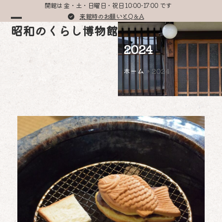
Skip
開館は 金・土・日曜日・祝日 10:00-17:00 です
to
来館時のお願いとQ＆A
Open
Close
昭和のくらし博物館
content
mobile
mobile
2024
menu
menu
ホーム
»
2024