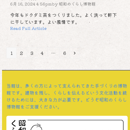
6月 16, 2024 4:56pm
by
昭和のくらし博物館
今年もドクダミ茶をつくりました。よく洗って軒下
に干しています。よい風情です。
Read Full Article
Page
Page
Page
Page
Page
Next
1
2
3
4
…
6
当館は、多くの方によって支えられてきた手づくりの博物
館です。建物を残し、くらしを伝えるという文化活動を続
けるためには、大きな力が必要です。どうぞ昭和のくらし
博物館をご支援ください。