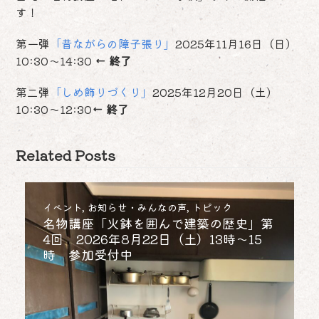
す！
第一弾
「昔ながらの障子張り」
2025年11月16日（日）
10:30～14:30
← 終了
第二弾
「しめ飾りづくり」
2025年12月20日（土）
10:30～12:30
← 終了
Related Posts
イベント
,
お知らせ・みんなの声
,
トピック
名物講座「火鉢を囲んで建築の歴史」第
4回 2026年8月22日（土）13時～15
時 参加受付中