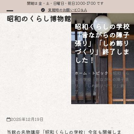
Skip
開館は 金・土・日曜日・祝日 10:00-17:00 です
to
来館時のお願いとQ＆A
Open
Close
昭和のくらし博物館
content
昭和くらしの学校
mobile
mobile
「昔ながらの障子
menu
menu
張り」「しめ飾り
づくり」終了しま
した！
ホーム
»
トピック
»
昭和くら
しの学校「昔ながらの障子張
り」「しめ飾りづくり」終
了…
2025年12月19日
当館の名物講座「昭和くらしの学校」今年も開催しま