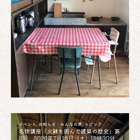
トピック
6月27日（土）は、台風により臨時休
イベント
,
お知らせ・みんなの声
,
トピック
館、または途中閉館の可能性があります
名物講座「火鉢を囲んで建築の歴史」第
（午前中は開館します）
3回 2026年7月18日（土）13時30分