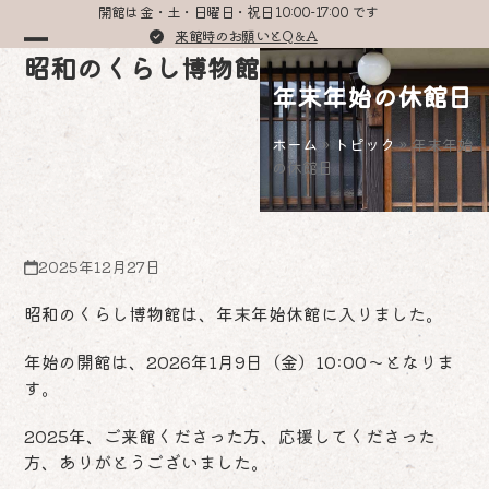
Skip
開館は 金・土・日曜日・祝日 10:00-17:00 です
to
来館時のお願いとQ＆A
Open
Close
昭和のくらし博物館
content
年末年始の休館日
mobile
mobile
menu
menu
ホーム
»
トピック
»
年末年始
の休館日
2025年12月27日
昭和のくらし博物館は、年末年始休館に入りました。
年始の開館は、2026年1月9日（金）10:00～となりま
す。
2025年、ご来館くださった方、応援してくださった
方、ありがとうございました。