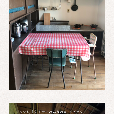
トピック
6月27日（土）は、台風により臨時休
イベント
,
お知らせ・みんなの声
,
トピック