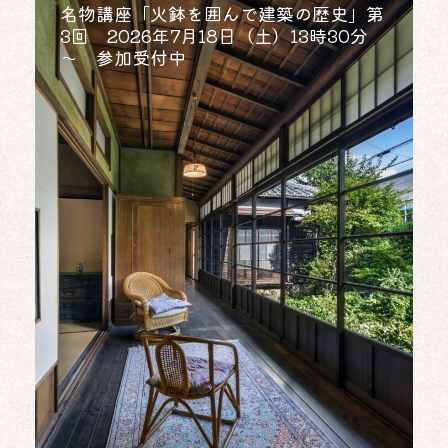
館、または途中閉館の可能性があります
名物講座「火鉢を囲んで建築の歴史」第
（午前中は開館します）
3回 2026年7月18日（土）13時30分
～ 参加受付中