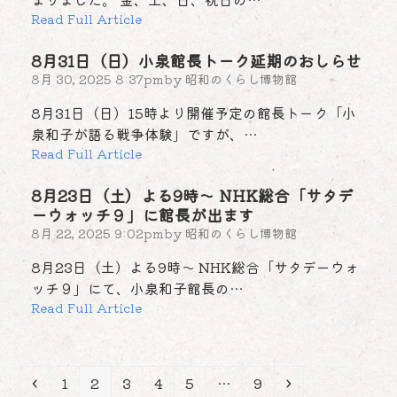
Read Full Article
8月31日（日）小泉館長トーク延期のおしらせ
8月 30, 2025 8:37pm
by
昭和のくらし博物館
8月31日（日）15時より開催予定の館長トーク「小
泉和子が語る戦争体験」ですが、…
Read Full Article
8月23日（土）よる9時～ NHK総合「サタデ
ーウォッチ９」に館長が出ます
8月 22, 2025 9:02pm
by
昭和のくらし博物館
8月23日（土）よる9時～ NHK総合「サタデーウォ
ッチ９」にて、小泉和子館長の…
Read Full Article
Previous
Page
Page
Page
Page
Page
Page
Next
1
2
3
4
5
…
9