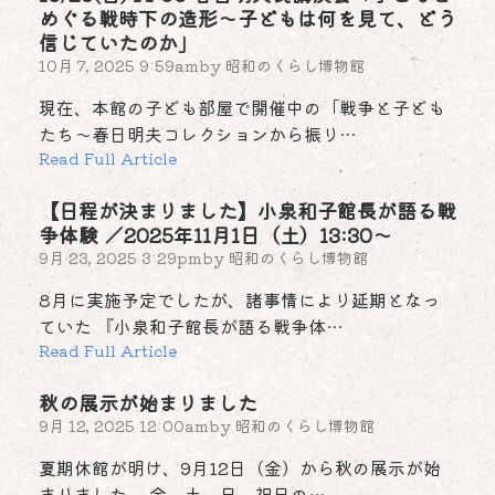
めぐる戦時下の造形～子どもは何を見て、どう
信じていたのか」
10月 7, 2025 9:59am
by
昭和のくらし博物館
現在、本館の子ども部屋で開催中の「戦争と子ども
たち～春日明夫コレクションから振り…
Read Full Article
【日程が決まりました】小泉和子館長が語る戦
争体験 ／2025年11月1日（土）13:30～
9月 23, 2025 3:29pm
by
昭和のくらし博物館
8月に実施予定でしたが、諸事情により延期となっ
ていた 『小泉和子館長が語る戦争体…
Read Full Article
秋の展示が始まりました
9月 12, 2025 12:00am
by
昭和のくらし博物館
夏期休館が明け、9月12日（金）から秋の展示が始
まりました。 金、土、日、祝日の…