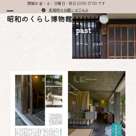
Skip
開館は 金・土・日曜日・祝日 10:00-17:00 です
to
来館時のお願いとQ＆A
Open
Close
昭和のくらし博物館
content
mobile
mobile
past
menu
menu
ホーム
»
past
»
ページ 2