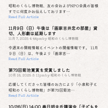
昭和のくらし博物館、友の会およびNPO会員の皆様
すでに何度かお伝えしております…
Read Full Article
11月9日（日）午後は「画家吉井忠の部屋」貸
切、人形劇は延期します
11月 7, 2025 4:44pm
by
昭和のくらし博物館
今週末の開館情報とイベントの開催情報です。 11月
９日（日）は、午後より「画家吉…
Read Full Article
第73回菊池寛賞を受賞しました
10月 16, 2025 8:11pm
by
昭和のくらし博物館
応援してくださった皆様のお力により「小泉和子と
昭和のくらし博物館」が第73回菊池…
Read Full Article
10/26(日) 14:00 春日明夫氏講演会「子どもを