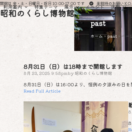
Skip
開館は 金・土・日曜日・祝日 10:00-17:00 です
来館時のお願いとQ
利用案内
特集テーマ
展示
イベント
活動
to
昭和のくらし博物館
content
past
ホーム
»
past
»
ページ
8月31日（日）は18時まで開館します
8月 23, 2025 9:58pm
by
昭和のくらし博物館
8月31日（日）は16:00より、恒例の夕涼みの日を
Read Full Article
8
R