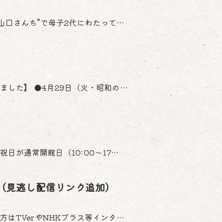
山口さんち”で母子2代にわたって…
した】 ●4月29日（火・昭和の…
日が通常開館日（10:00～17…
（見逃し配信リンク追加）
はTVerやNHKプラス等インタ…