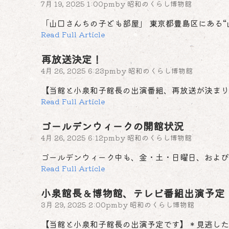
7月 19, 2025 1:00pm
by
昭和のくらし博物館
「山口さんちの子ども部屋」 東京都豊島区にある“
Read Full Article
再放送決定！
4月 26, 2025 6:23pm
by
昭和のくらし博物館
【当館と小泉和子館長の出演番組、再放送が決まりま
Read Full Article
ゴールデンウィークの開館状況
4月 26, 2025 6:12pm
by
昭和のくらし博物館
ゴールデンウィーク中も、金・土・日曜日、および祝
Read Full Article
小泉館長＆博物館、テレビ番組出演予定
3月 29, 2025 2:00pm
by
昭和のくらし博物館
【当館と小泉和子館長の出演予定です】＊見逃した方