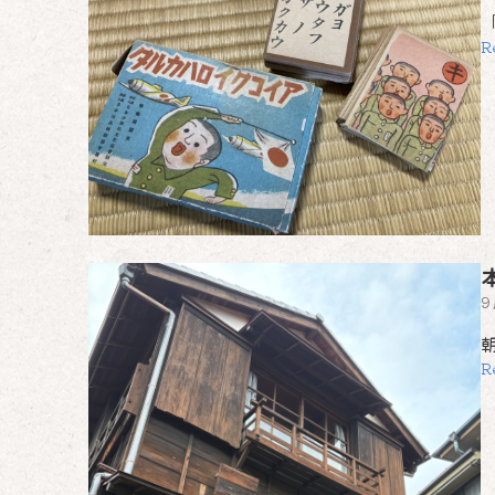
R
9
R