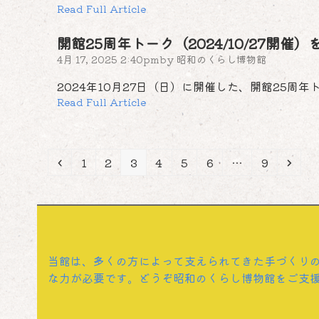
Read Full Article
開館25周年トーク（2024/10/27開催
4月 17, 2025 2:40pm
by
昭和のくらし博物館
2024年10月27日（日）に開催した、開館25周
Read Full Article
Previous
Page
Page
Page
Page
Page
Page
Page
Next
1
2
3
4
5
6
…
9
当館は、多くの方によって支えられてきた手づくり
な力が必要です。どうぞ昭和のくらし博物館をご支