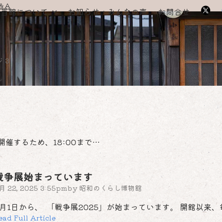
＆A
当館について
お知らせ・みんなの声
お問合せ
 3
開催するため、18:00まで…
戦争展始まっています
月 22, 2025 3:55pm
by
昭和のくらし博物館
8月1日から、 「戦争展2025」が始まっています。 開館以来、
ead Full Article