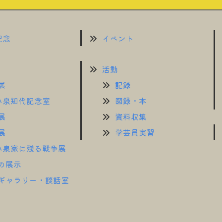
記念
イベント
活動
展
記録
小泉知代記念室
図録・本
展
資料収集
展
学芸員実習
小泉家に残る戦争展
の展示
ギャラリー・談話室