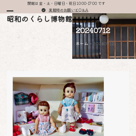
Skip
開館は 金・土・日曜日・祝日 10:00-17:00 です
to
来館時のお願いとQ＆A
Open
Close
昭和のくらし博物館
content
mobile
mobile
20240712
menu
menu
ホーム
»
20240712